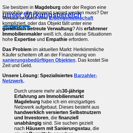
Sie besitzen in
Magdeburg
oder der Region eine
Immobilie, die dringend saniert werden muss? Der
unser Wirkungsbereich
Verkauf ist durch eine
Erbengemeinschaft
kompliziert, oder das Objekt fällt unter eine
mehr erfahren
gerichtlich betreute Verwaltung
? Als
erfahrener
Immobilienmakler
weiß ich, dass diese Situationen
hohe
Expertise
und
Empathie
erfordern.
Das Problem
im aktuellen Markt: Herkömmliche
Käufer scheitern oft an der Finanzierung von
sanierungsbedürftigen Objekten
. Das kostet Sie
Zeit und Geld.
Unsere Lösung: Spezialisiertes
Barzahler-
Netzwerk
.
Durch unsere mehr als
30-jährige
Erfahrung am Immobilienmarkt
Magdeburg
habe ich ein einzigartiges
Netzwerk aufgebaut. Dieses besteht aus
handwerklich versierten Selbstnutzern
und Investoren
, die
finanziell
unabhängig
sind. Sie suchen gezielt
nach
Häusern mit Sanierungsstau
, die